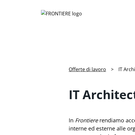
Offerte di lavoro
>
IT Arch
IT Architec
In
Frontiere
rendiamo acces
interne ed esterne alle or